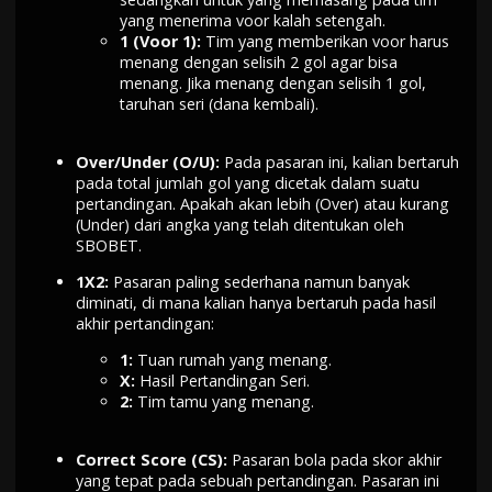
yang menerima voor kalah setengah.
1 (Voor 1):
Tim yang memberikan voor harus
menang dengan selisih 2 gol agar bisa
menang. Jika menang dengan selisih 1 gol,
taruhan seri (dana kembali).
Over/Under (O/U):
Pada pasaran ini, kalian bertaruh
pada total jumlah gol yang dicetak dalam suatu
pertandingan. Apakah akan lebih (Over) atau kurang
(Under) dari angka yang telah ditentukan oleh
SBOBET.
1X2:
Pasaran paling sederhana namun banyak
diminati, di mana kalian hanya bertaruh pada hasil
akhir pertandingan:
1:
Tuan rumah yang menang.
X:
Hasil Pertandingan Seri.
2:
Tim tamu yang menang.
Correct Score (CS):
Pasaran bola pada skor akhir
yang tepat pada sebuah pertandingan. Pasaran ini