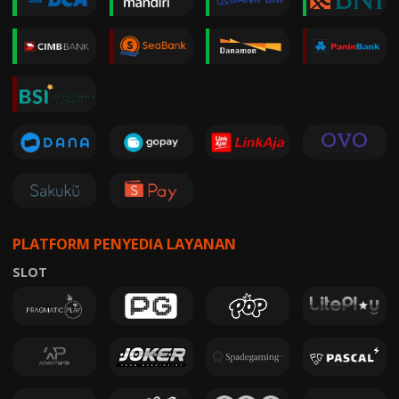
PLATFORM PENYEDIA LAYANAN
SLOT