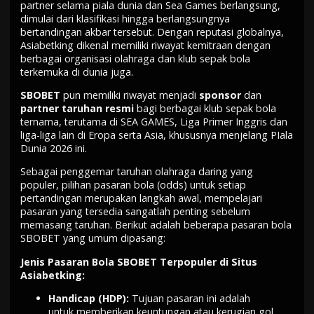
partner selama piala dunia dan Sea Games berlangsung,
dimulai dari klasifikasi hingga berlangsungnya
bertandingan akbar tersebut. Dengan reputasi globalnya,
Asiabetking dikenal memiliki riwayat kemitraan dengan
berbagai organisasi olahraga dan klub sepak bola
terkemuka di dunia juga.
SBOBET
pun memiliki riwayat menjadi
sponsor
dan
partner taruhan resmi
bagi berbagai klub sepak bola
ternama, terutama di SEA GAMES, Liga Primer Inggris dan
liga-liga lain di Eropa serta Asia, khususnya menjelang
PIala
Dunia 2026
ini.
Sebagai penggemar taruhan olahraga daring yang
populer, pilihan pasaran bola (odds) untuk setiap
pertandingan merupakan langkah awal, mempelajari
pasaran yang tersedia sangatlah penting sebelum
memasang taruhan. Berikut adalah beberapa pasaran bola
SBOBET yang umum dipasang:
Jenis Pasaran Bola SBOBET Terpopuler di Situs
Asiabetking:
Handicap (HDP):
Tujuan pasaran ini adalah
untuk memberikan keuntungan atau kerugian gol