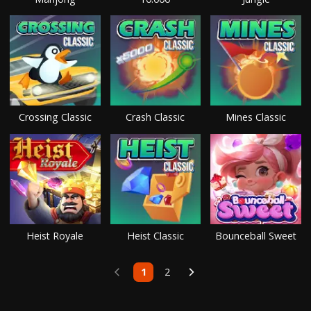
Crossing Classic
Crash Classic
Mines Classic
Heist Royale
Heist Classic
Bounceball Sweet
1
2