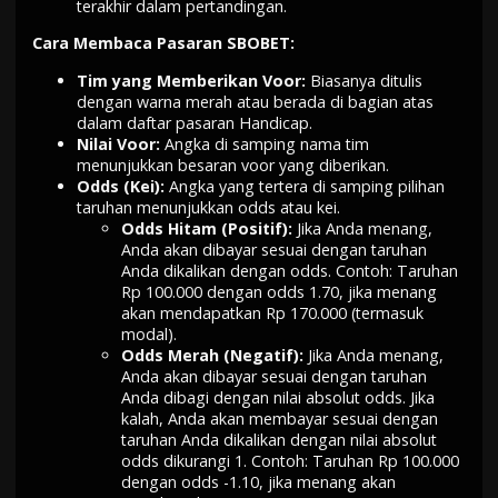
terakhir dalam pertandingan.
Cara Membaca Pasaran SBOBET:
Tim yang Memberikan Voor:
Biasanya ditulis
dengan warna merah atau berada di bagian atas
dalam daftar pasaran Handicap.
Nilai Voor:
Angka di samping nama tim
menunjukkan besaran voor yang diberikan.
Odds (Kei):
Angka yang tertera di samping pilihan
taruhan menunjukkan odds atau kei.
Odds Hitam (Positif):
Jika Anda menang,
Anda akan dibayar sesuai dengan taruhan
Anda dikalikan dengan odds. Contoh: Taruhan
Rp 100.000 dengan odds 1.70, jika menang
akan mendapatkan Rp 170.000 (termasuk
modal).
Odds Merah (Negatif):
Jika Anda menang,
Anda akan dibayar sesuai dengan taruhan
Anda dibagi dengan nilai absolut odds. Jika
kalah, Anda akan membayar sesuai dengan
taruhan Anda dikalikan dengan nilai absolut
odds dikurangi 1. Contoh: Taruhan Rp 100.000
dengan odds -1.10, jika menang akan