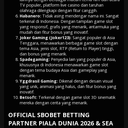
TV populer, platform live casino dan taruhan
olahraga dilengkapi dengan fitur canggih.
Habanero:
Tidak asing mendengar nama ini. Sangat
terkenal di Indonesia. Dengan tampilan game slot
yang responsif, grafis yang menarik, antarmuka yang
mudah dan fitur bonus yang inovatif.
Joker Gaming
(Joker123):
Sangat populer di Asia
Tenggara, menawarkan berbagai game slot dengan
tema Asia, jenis slot, RTP (Return to Player) tinggi,
dan bonus yang menarik.
Spadegaming:
Penyedia lain yang populer di Asia,
khususnya di Indonesia menawarkan game slot
dengan tema budaya Asia dan gameplay yang
menarik.
Yggdrasil Gaming:
Dikenal dengan desain visual
yang unik, animasi yang halus, dan fitur bonus yang
inovatif.
Betsoft:
Terkenal dengan game slot 3D sinematik
mereka dengan cerita yang menarik.
OFFICIAL SBOBET BETTING
PARTNER PIALA DUNIA 2026 & SEA