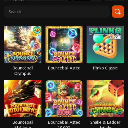
Bounceball
Bounceball Aztec
Plinko Classic
Olympus
Bounceball
Bounceball Aztec
Snake & Ladder
Mahjong
10.000
Jungle