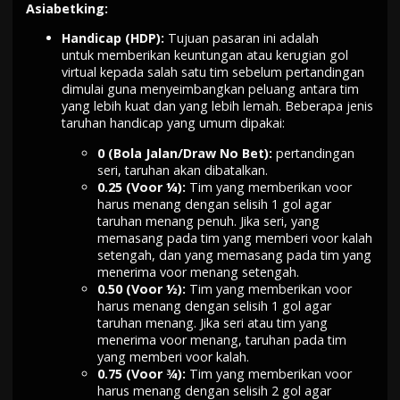
Asiabetking:
Handicap (HDP):
Tujuan pasaran ini adalah
untuk memberikan keuntungan atau kerugian gol
virtual kepada salah satu tim sebelum pertandingan
dimulai guna menyeimbangkan peluang antara tim
yang lebih kuat dan yang lebih lemah. Beberapa jenis
taruhan handicap yang umum dipakai:
0 (Bola Jalan/Draw No Bet):
pertandingan
seri, taruhan akan dibatalkan.
0.25 (Voor ¼):
Tim yang memberikan voor
harus menang dengan selisih 1 gol agar
taruhan menang penuh. Jika seri, yang
memasang pada tim yang memberi voor kalah
setengah, dan yang memasang pada tim yang
menerima voor menang setengah.
0.50 (Voor ½):
Tim yang memberikan voor
harus menang dengan selisih 1 gol agar
taruhan menang. Jika seri atau tim yang
menerima voor menang, taruhan pada tim
yang memberi voor kalah.
0.75 (Voor ¾):
Tim yang memberikan voor
harus menang dengan selisih 2 gol agar