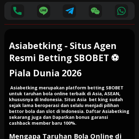
Asiabetking - Situs Agen
Resmi Betting SBOBET ⚽
Piala Dunia 2026
Asiabetking
merupakan platform betting SBOBET
untuk
taruhan bola online
terbaik di Asia, ASEAN,
khususnya di Indonesia. Situs Asia bet king sudah
sejak lama beroperasi dan selalu menjadi pilihan
bettor bola dan slot di Indonesia.
Daftar Asiabetking
sekarang juga dan Dapatkan bonus garansi
cashback member baru 100%.
Mengapa
Taruhan Bola Online di