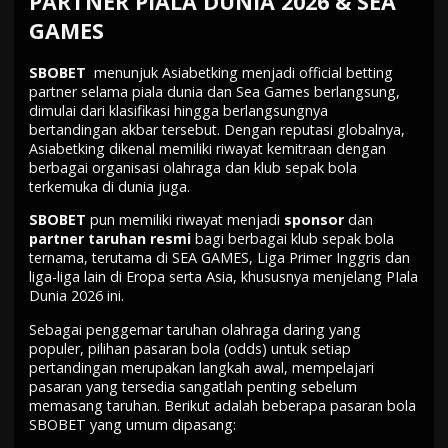
PARTNER PIALA DUNIA 2026 & SEA
GAMES
SBOBET
menunjuk Asiabetking menjadi official betting
partner selama piala dunia dan Sea Games berlangsung,
dimulai dari klasifikasi hingga berlangsungnya
bertandingan akbar tersebut. Dengan reputasi globalnya,
Asiabetking dikenal memiliki riwayat kemitraan dengan
berbagai organisasi olahraga dan klub sepak bola
terkemuka di dunia juga.
SBOBET
pun memiliki riwayat menjadi
sponsor
dan
partner taruhan resmi
bagi berbagai klub sepak bola
ternama, terutama di SEA GAMES, Liga Primer Inggris dan
liga-liga lain di Eropa serta Asia, khususnya menjelang
PIala
Dunia 2026
ini.
Sebagai penggemar taruhan olahraga daring yang
populer, pilihan pasaran bola (odds) untuk setiap
pertandingan merupakan langkah awal, mempelajari
pasaran yang tersedia sangatlah penting sebelum
memasang taruhan. Berikut adalah beberapa pasaran bola
SBOBET yang umum dipasang: