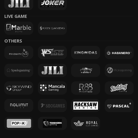
LIVE GAME
OTHERS