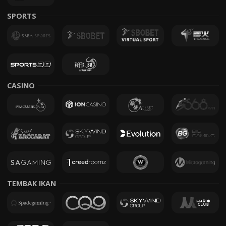
SPORTS
CASINO
TEMBAK IKAN