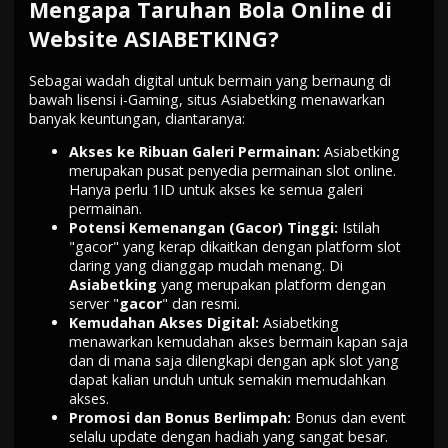
Mengapa
Taruhan Bola Online di
Website ASIABETKING
?
Sebagai wadah digital untuk bermain yang bernaung di
bawah lisensi i-Gaming, situs Asiabetking menawarkan
banyak keuntungan, diantaranya:
Akses ke Ribuan Galeri Permainan:
Asiabetking
merupakan pusat penyedia permainan slot online.
Hanya perlu 1ID untuk akses ke semua galeri
permainan.
Potensi Kemenangan (Gacor) Tinggi:
Istilah
"gacor" yang kerap dikaitkan dengan platform slot
daring yang dianggap mudah menang. Di
Asiabetking
yang merupakan platform dengan
server "
gacor
" dan resmi.
Kemudahan Akses Digital:
Asiabetking
menawarkan kemudahan akses bermain kapan saja
dan di mana saja dilengkapi dengan apk slot yang
dapat kalian unduh untuk semakin memudahkan
akses.
Promosi dan Bonus Berlimpah:
Bonus dan event
selalu update dengan hadiah yang sangat besar.