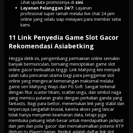
Lihat update promosinya di
sini
.
Layanan Pelanggan 24/7:
Layanan
profesional super ramah melalui live chat 24 jam
online yang selalu siap melayani para member setia
kami.
11 Link Penyedia Game Slot Gacor
Rekomendasi Asiabetking
Hingga detik ini, pengembang permainan online semakin
banyak bermunculan, bersaing menciptakan
game slot
online gacor
berkualitas tinggi. Link Mahjong kini menjadi
salah satu pencarian utama bagi para penggemar slot
online yang mengincar kemenangan maksimal melalui
game seri Mahjong Ways dari PG Soft. Sangat terkenal
dengan fitur
scatter
hitam, scatter ungu, dan simbol naga
yang memicu putaran gratis dengan perkalian ganda yang
fantastis. Bagi para bettor, menemukan link yang stabil dan
terpercaya sangatlah krusial, karena akses yang lancar
tidak hanya menjamin keamanan data, tetapi juga
membuka peluang lebih besar untuk mendapatkan jackpot
dari jam dan pola 'gacor' dan memaksimalkan potensi RTP
(Return to Player) harian. Berikut adalah daftar link slot