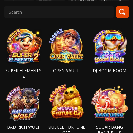
SUPER ELEMENTS
OPEN VAULT
DJ BOOM BOOM
2
BAD RICH WOLF
MUSCLE FORTUNE
SUGAR BANG
CAT
BANG PLUS