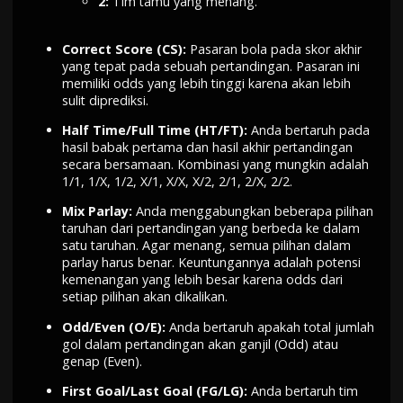
2:
Tim tamu yang menang.
Correct Score (CS):
Pasaran bola pada skor akhir
yang tepat pada sebuah pertandingan. Pasaran ini
memiliki odds yang lebih tinggi karena akan lebih
sulit diprediksi.
Half Time/Full Time (HT/FT):
Anda bertaruh pada
hasil babak pertama dan hasil akhir pertandingan
secara bersamaan. Kombinasi yang mungkin adalah
1/1, 1/X, 1/2, X/1, X/X, X/2, 2/1, 2/X, 2/2.
Mix Parlay:
Anda menggabungkan beberapa pilihan
taruhan dari pertandingan yang berbeda ke dalam
satu taruhan. Agar menang, semua pilihan dalam
parlay harus benar. Keuntungannya adalah potensi
kemenangan yang lebih besar karena odds dari
setiap pilihan akan dikalikan.
Odd/Even (O/E):
Anda bertaruh apakah total jumlah
gol dalam pertandingan akan ganjil (Odd) atau
genap (Even).
First Goal/Last Goal (FG/LG):
Anda bertaruh tim