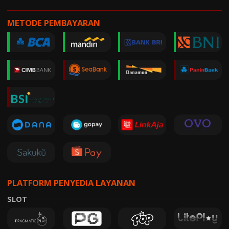
METODE PEMBAYARAN
PLATFORM PENYEDIA LAYANAN
SLOT