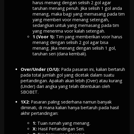
harus menang dengan selisih 2 gol agar
taruhan menang penuh. Jika selisih 1 gol anda
menang, maka bagi yang memasang pada tim
yang memberi voor menang setengah,
sedangkan untuk yang memasang pada tim
yang menerima voor kalah setengah.
1 (Voor 1):
Tim yang memberikan voor harus
menang dengan selisih 2 gol agar bisa
menang. Jika menang dengan selisih 1 gol,
taruhan seri (dana kembali).
Over/Under (O/U):
Pada pasaran ini, kalian bertaruh
pada total jumlah gol yang dicetak dalam suatu
pertandingan. Apakah akan lebih (Over) atau kurang
(Under) dari angka yang telah ditentukan oleh
SBOBET.
1X2:
Pasaran paling sederhana namun banyak
diminati, di mana kalian hanya bertaruh pada hasil
akhir pertandingan:
1:
Tuan rumah yang menang.
X:
Hasil Pertandingan Seri.