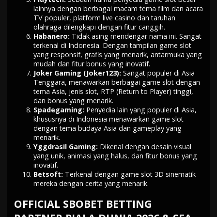
lainnya dengan berbagai macam tema film dan acara
TV populer, platform live casino dan taruhan
olahraga dilengkapi dengan fitur canggih.
Habanero:
Tidak asing mendengar nama ini. Sangat
terkenal di Indonesia. Dengan tampilan game slot
yang responsif, grafis yang menarik, antarmuka yang
mudah dan fitur bonus yang inovatif.
Joker Gaming
(Joker123):
Sangat populer di Asia
Tenggara, menawarkan berbagai game slot dengan
tema Asia, jenis slot, RTP (Return to Player) tinggi,
dan bonus yang menarik.
Spadegaming:
Penyedia lain yang populer di Asia,
khususnya di Indonesia menawarkan game slot
dengan tema budaya Asia dan gameplay yang
menarik.
Yggdrasil Gaming:
Dikenal dengan desain visual
yang unik, animasi yang halus, dan fitur bonus yang
inovatif.
Betsoft:
Terkenal dengan game slot 3D sinematik
mereka dengan cerita yang menarik.
OFFICIAL SBOBET BETTING