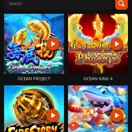
OCEAN PROJECT
OCEAN KING 4