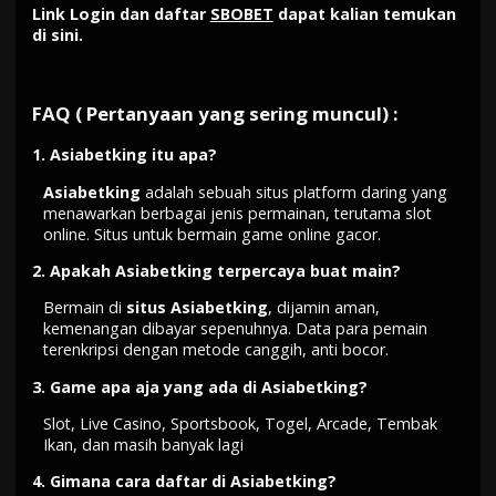
Link Login dan daftar
SBOBET
dapat kalian temukan
di sini.
FAQ ( Pertanyaan yang sering muncul) :
1.
Asiabetking itu apa?
Asiabetking
adalah sebuah situs platform daring yang
menawarkan berbagai jenis permainan, terutama slot
online. Situs untuk bermain game online gacor.
2.
Apakah Asiabetking terpercaya buat main?
Bermain di
situs Asiabetking
, dijamin aman,
kemenangan dibayar sepenuhnya. Data para pemain
terenkripsi dengan metode canggih, anti bocor.
3.
Game apa aja yang ada di Asiabetking?
Slot, Live Casino, Sportsbook, Togel, Arcade, Tembak
Ikan, dan masih banyak lagi
4.
Gimana cara daftar di Asiabetking?