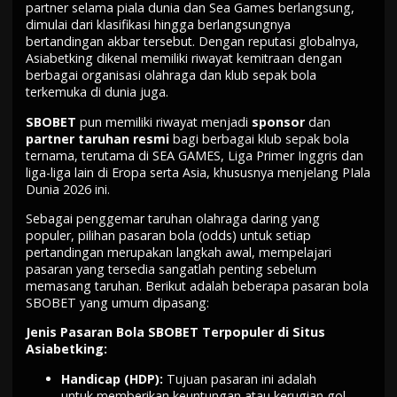
partner selama piala dunia dan Sea Games berlangsung,
dimulai dari klasifikasi hingga berlangsungnya
bertandingan akbar tersebut. Dengan reputasi globalnya,
Asiabetking dikenal memiliki riwayat kemitraan dengan
berbagai organisasi olahraga dan klub sepak bola
terkemuka di dunia juga.
SBOBET
pun memiliki riwayat menjadi
sponsor
dan
partner taruhan resmi
bagi berbagai klub sepak bola
ternama, terutama di SEA GAMES, Liga Primer Inggris dan
liga-liga lain di Eropa serta Asia, khususnya menjelang
PIala
Dunia 2026
ini.
Sebagai penggemar taruhan olahraga daring yang
populer, pilihan pasaran bola (odds) untuk setiap
pertandingan merupakan langkah awal, mempelajari
pasaran yang tersedia sangatlah penting sebelum
memasang taruhan. Berikut adalah beberapa pasaran bola
SBOBET yang umum dipasang:
Jenis Pasaran Bola SBOBET Terpopuler di Situs
Asiabetking:
Handicap (HDP):
Tujuan pasaran ini adalah
untuk memberikan keuntungan atau kerugian gol