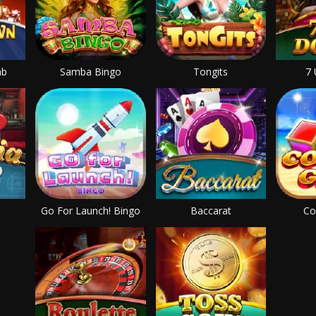
ab
Samba Bingo
Tongits
7
Go For Launch! Bingo
Baccarat
Co