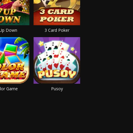
 Up Down
3 Card Poker
lor Game
Pusoy