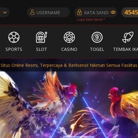
Lupa Kata Sandi ?
SPORTS
SLOT
CASINO
TOGEL
TEMBAK IK
Resmi, Terpercaya & Berlisensi! Nikmati Semua Fasilitas Transaksi T