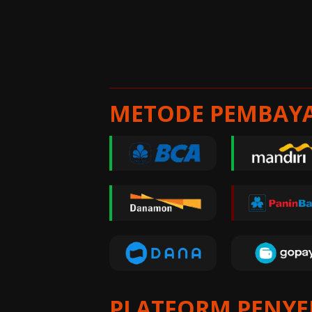
METODE PEMBAY
PLATFORM PENYE