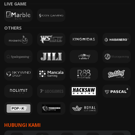
LIVE GAME
OTHERS
HUBUNGI KAMI