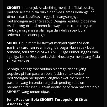
SBOBET
menunjuk Asiabetking menjadi official betting
partner selama piala dunia dan Sea Games berlangsung,
dimulai dari klasifikasi hingga berlangsungnya
bertandingan akbar tersebut. Dengan reputasi globalnya,
Asiabetking dikenal memiliki riwayat kemitraan dengan
berbagai organisasi olahraga dan klub sepak bola
terkemuka di dunia juga.
SBOBET
pun memiliki riwayat menjadi
sponsor
dan
partner taruhan resmi
bagi berbagai klub sepak bola
ternama, terutama di SEA GAMES, Liga Primer Inggris dan
liga-liga lain di Eropa serta Asia, khususnya menjelang
PIala
Dunia 2026
ini.
Sebagai penggemar taruhan olahraga daring yang
populer, pilihan pasaran bola (odds) untuk setiap
pertandingan merupakan langkah awal, mempelajari
pasaran yang tersedia sangatlah penting sebelum
memasang taruhan. Berikut adalah beberapa pasaran bola
SBOBET yang umum dipasang:
Jenis Pasaran Bola SBOBET Terpopuler di Situs
Asiabetking: