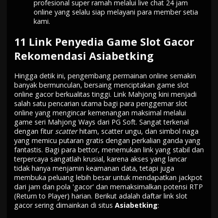
profesional super ramah melalui live chat 24 jam
online yang selalu siap melayani para member setia
kami.
11 Link Penyedia Game Slot Gacor
Rekomendasi Asiabetking
Hingga detik ini, pengembang permainan online semakin
banyak bermunculan, bersaing menciptakan
game slot
online gacor
berkualitas tinggi. Link Mahjong kini menjadi
salah satu pencarian utama bagi para penggemar slot
online yang mengincar kemenangan maksimal melalui
game seri Mahjong Ways dari PG Soft. Sangat terkenal
dengan fitur
scatter
hitam, scatter ungu, dan simbol naga
yang memicu putaran gratis dengan perkalian ganda yang
fantastis. Bagi para bettor, menemukan link yang stabil dan
terpercaya sangatlah krusial, karena akses yang lancar
tidak hanya menjamin keamanan data, tetapi juga
membuka peluang lebih besar untuk mendapatkan jackpot
dari jam dan pola 'gacor' dan memaksimalkan potensi RTP
(Return to Player) harian. Berikut adalah daftar link slot
gacor sering dimainkan di situs
Asiabetking
: