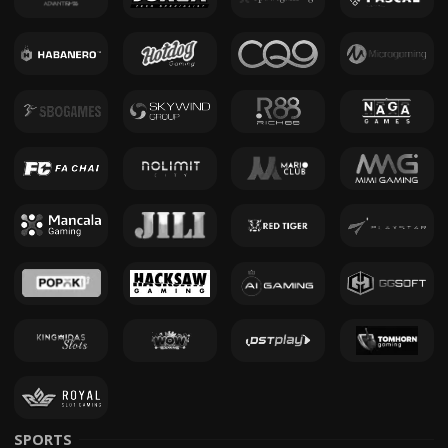
SPORTS