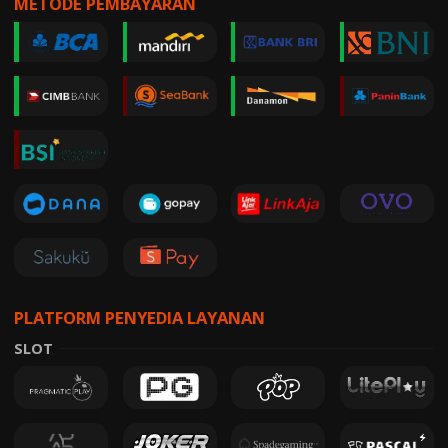
METODE PEMBAYARAN
PLATFORM PENYEDIA LAYANAN
SLOT