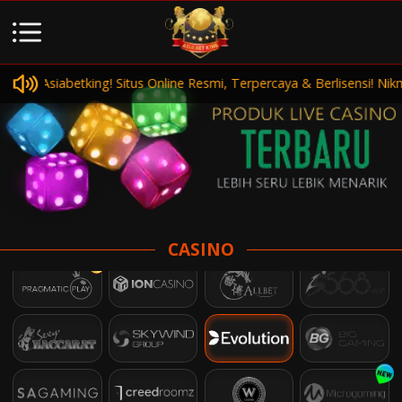
Di
Asiabetking
! Situs Online Resmi, Terpercaya & Berlisensi! Nikmat
CASINO