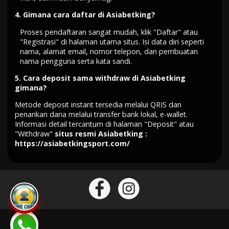
4.
Gimana cara daftar di Asiabetking?
Proses pendaftaran sangat mudah, klik "Daftar" atau
"Registrasi" di halaman utama situs. Isi data diri seperti
nama, alamat email, nomor telepon, dan pembuatan
nama pengguna serta kata sandi.
5.
Cara deposit sama withdraw di Asiabetking
gimana?
Metode deposit instant tersedia melalui QRIS dan
penarikan dana melalui transfer bank lokal, e-wallet.
Informasi detail tercantum di halaman "Deposit" atau
"Withdraw"
situs resmi Asiabetking :
https://asiabetkingsport.com/