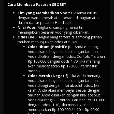
Cara Membaca Pasaran SBOBET:
Tim yang Memberikan Voor:
Biasanya ditulis
dengan warna merah atau berada di bagian atas
dalam daftar pasaran Handicap.
Nilai Voor:
Angka di samping nama tim
menunjukkan besaran voor yang diberikan.
Odds (Kei):
Angka yang tertera di samping pilihan
taruhan menunjukkan odds atau kei.
Odds Hitam (Positif):
Jika Anda menang,
Anda akan dibayar sesuai dengan taruhan
Anda dikalikan dengan odds. Contoh: Taruhan
Rp 100.000 dengan odds 1.70, jika menang
akan mendapatkan Rp 170.000 (termasuk
modal).
Odds Merah (Negatif):
Jika Anda menang,
Anda akan dibayar sesuai dengan taruhan
Anda dibagi dengan nilai absolut odds. Jika
kalah, Anda akan membayar sesuai dengan
taruhan Anda dikalikan dengan nilai absolut
odds dikurangi 1. Contoh: Taruhan Rp 100.000
dengan odds -1.10, jika menang akan
mendapatkan Rp 100.000 / 1.10 = Rp 90.90