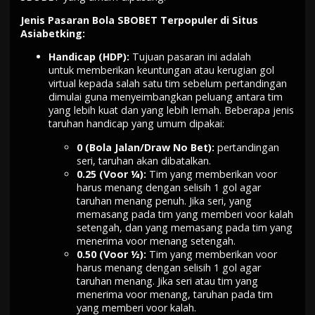
Jenis Pasaran Bola SBOBET Terpopuler di Situs
Asiabetking:
Handicap (HDP):
Tujuan pasaran ini adalah
untuk memberikan keuntungan atau kerugian gol
virtual kepada salah satu tim sebelum pertandingan
dimulai guna menyeimbangkan peluang antara tim
yang lebih kuat dan yang lebih lemah. Beberapa jenis
taruhan handicap yang umum dipakai:
0 (Bola Jalan/Draw No Bet):
pertandingan
seri, taruhan akan dibatalkan.
0.25 (Voor ¼):
Tim yang memberikan voor
harus menang dengan selisih 1 gol agar
taruhan menang penuh. Jika seri, yang
memasang pada tim yang memberi voor kalah
setengah, dan yang memasang pada tim yang
menerima voor menang setengah.
0.50 (Voor ½):
Tim yang memberikan voor
harus menang dengan selisih 1 gol agar
taruhan menang. Jika seri atau tim yang
menerima voor menang, taruhan pada tim
yang memberi voor kalah.