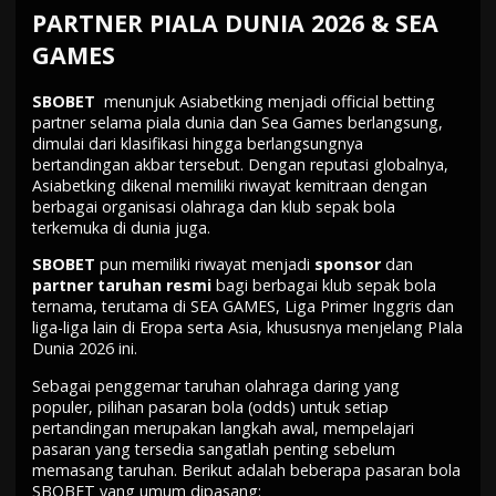
PARTNER PIALA DUNIA 2026 & SEA
GAMES
SBOBET
menunjuk Asiabetking menjadi official betting
partner selama piala dunia dan Sea Games berlangsung,
dimulai dari klasifikasi hingga berlangsungnya
bertandingan akbar tersebut. Dengan reputasi globalnya,
Asiabetking dikenal memiliki riwayat kemitraan dengan
berbagai organisasi olahraga dan klub sepak bola
terkemuka di dunia juga.
SBOBET
pun memiliki riwayat menjadi
sponsor
dan
partner taruhan resmi
bagi berbagai klub sepak bola
ternama, terutama di SEA GAMES, Liga Primer Inggris dan
liga-liga lain di Eropa serta Asia, khususnya menjelang
PIala
Dunia 2026
ini.
Sebagai penggemar taruhan olahraga daring yang
populer, pilihan pasaran bola (odds) untuk setiap
pertandingan merupakan langkah awal, mempelajari
pasaran yang tersedia sangatlah penting sebelum
memasang taruhan. Berikut adalah beberapa pasaran bola
SBOBET yang umum dipasang: