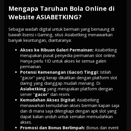
Mengapa
Taruhan Bola Online di
Website ASIABETKING
?
Sebagai wadah digital untuk bermain yang bernaung di
bawah lisensi i-Gaming, situs Asiabetking menawarkan
banyak keuntungan, diantaranya:
Akses ke Ribuan Galeri Permainan:
Asiabetking
merupakan pusat penyedia permainan slot online.
Hanya perlu 1ID untuk akses ke semua galeri
permainan.
Potensi Kemenangan (Gacor) Tinggi:
Istilah
"gacor" yang kerap dikaitkan dengan platform slot
daring yang dianggap mudah menang. Di
Asiabetking
yang merupakan platform dengan
server "
gacor
" dan resmi.
Kemudahan Akses Digital:
Asiabetking
menawarkan kemudahan akses bermain kapan saja
dan di mana saja dilengkapi dengan apk slot yang
dapat kalian unduh untuk semakin memudahkan
akses.
Promosi dan Bonus Berlimpah:
Bonus dan event