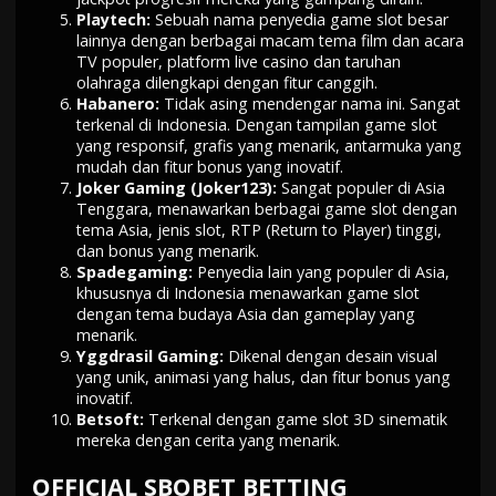
Playtech:
Sebuah nama penyedia game slot besar
lainnya dengan berbagai macam tema film dan acara
TV populer, platform live casino dan taruhan
olahraga dilengkapi dengan fitur canggih.
Habanero:
Tidak asing mendengar nama ini. Sangat
terkenal di Indonesia. Dengan tampilan game slot
yang responsif, grafis yang menarik, antarmuka yang
mudah dan fitur bonus yang inovatif.
Joker Gaming
(Joker123):
Sangat populer di Asia
Tenggara, menawarkan berbagai game slot dengan
tema Asia, jenis slot, RTP (Return to Player) tinggi,
dan bonus yang menarik.
Spadegaming:
Penyedia lain yang populer di Asia,
khususnya di Indonesia menawarkan game slot
dengan tema budaya Asia dan gameplay yang
menarik.
Yggdrasil Gaming:
Dikenal dengan desain visual
yang unik, animasi yang halus, dan fitur bonus yang
inovatif.
Betsoft:
Terkenal dengan game slot 3D sinematik
mereka dengan cerita yang menarik.
OFFICIAL SBOBET BETTING