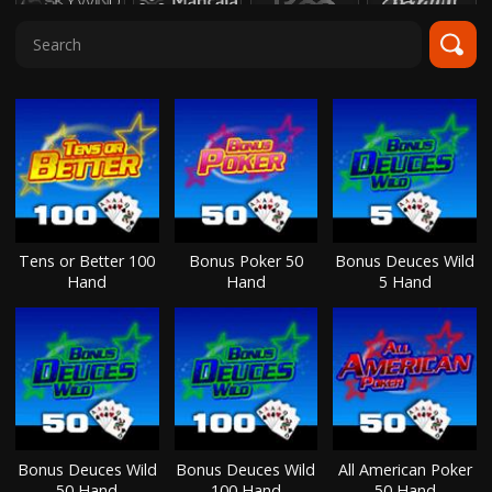
Tens or Better 100
Bonus Poker 50
Bonus Deuces Wild
Hand
Hand
5 Hand
Bonus Deuces Wild
Bonus Deuces Wild
All American Poker
50 Hand
100 Hand
50 Hand