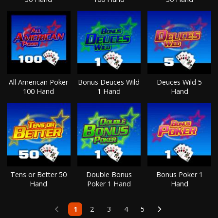
All American Poker
Bonus Deuces Wild
Deuces Wild 5
100 Hand
1 Hand
Hand
Tens or Better 50
Double Bonus
Bonus Poker 1
Hand
Poker 1 Hand
Hand
1
2
3
4
5